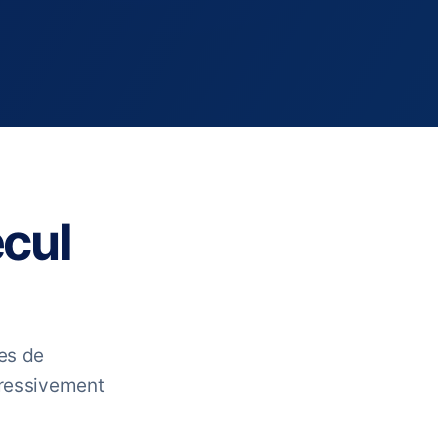
cul
es de
gressivement